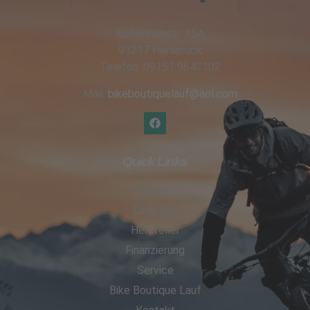
Eichenhainstr. 15A
91217 Hersbruck
Telefon: 09151 9642102
Mail:
bikeboutiquelauf@aol.com
Quick Links
Home
Über uns
Hersteller
Finanzierung
Service
Bike Boutique Lauf